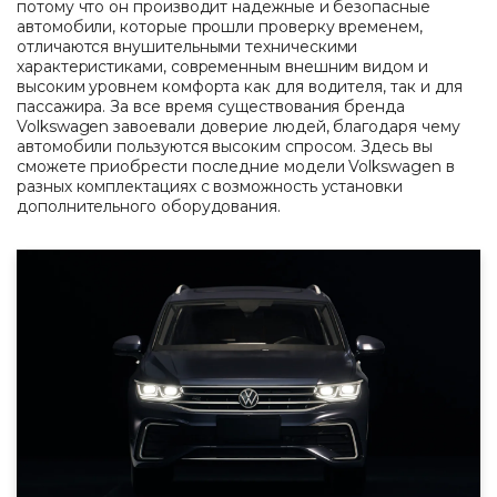
потому что он производит надежные и безопасные
автомобили, которые прошли проверку временем,
отличаются внушительными техническими
характеристиками, современным внешним видом и
высоким уровнем комфорта как для водителя, так и для
пассажира. За все время существования бренда
Volkswagen завоевали доверие людей, благодаря чему
автомобили пользуются высоким спросом. Здесь вы
сможете приобрести последние модели Volkswagen в
разных комплектациях с возможность установки
дополнительного оборудования.