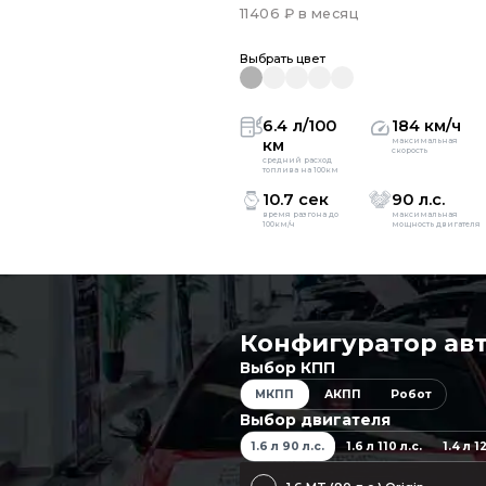
11406 ₽ в месяц
Выбрать цвет
6.4 л/100
184 км/ч
км
максимальная
скорость
средний расход
топлива на 100км
10.7 сек
90 л.с.
время разгона до
максимальная
100км/ч
мощность двигателя
Конфигуратор ав
Выбор КПП
МКПП
АКПП
Робот
Выбор двигателя
1.6 л 90 л.с.
1.6 л 110 л.с.
1.4 л 1