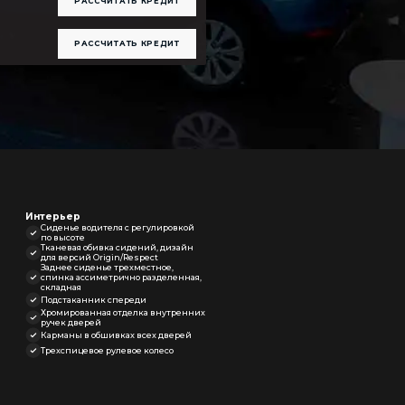
РАССЧИТАТЬ КРЕДИТ
РАССЧИТАТЬ КРЕДИТ
Интерьер
Сиденье водителя с регулировкой
по высоте
Тканевая обивка сидений, дизайн
для версий Origin/Respect
Заднее сиденье трехместное,
спинка ассиметрично разделенная,
складная
Подстаканник спереди
Хромированная отделка внутренних
ручек дверей
Карманы в обшивках всех дверей
Трехспицевое рулевое колесо