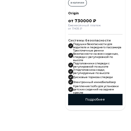
в наличии
Origin
от 730000 ₽
Ежемесячный платеж
от 11406 ₽
Системы безопасности
Подушки безопасности для
водителя и переднего пассажира
Трехточечные ремни
безопасности на всех сиденьях,
спереди с регулировкой по
высоте
Подголовники спереди с
регулировкой по высоте
З подголовника сзади,
регулируемые по высоте
Дисковые тормоза спереди
Электронный иммобилайзер
Крепления Isofix для установки
детских сидений на заднем
кресле
Индикация и звуковая
сигнализация непристегнутого
Подробнее
ремня безопасности водителя
Антиблокировочная система
(ABS)
Система стабилизации (ESC)
Система контроля давления в
шинах
Система «ЭРА-ГЛОНАСС»
Комфорт