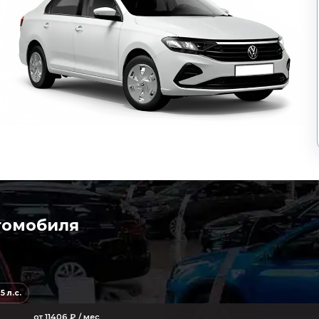
томобиля
25 л.с.
от 11406 ₽ / мес