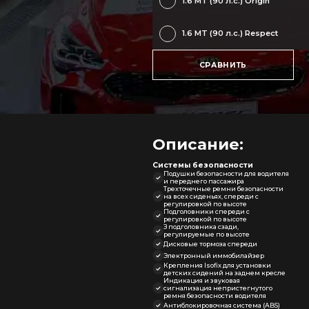
1.6 MT (90 л.с.) Origin
1.6 MT (90 л.с.) Respect
СРАВНИТЬ
Описание:
Системы безопасности
Подушки безопасности для водителя
и переднего пассажира
Трехточечные ремни безопасности
на всех сиденьях, спереди с
регулировкой по высоте
Подголовники спереди с
регулировкой по высоте
З подголовника сзади,
регулируемые по высоте
Дисковые тормоза спереди
Электронный иммобилайзер
Крепления Isofix для установки
детских сидений на заднем кресле
Индикация и звуковая
сигнализация непристегнутого
ремня безопасности водителя
Антиблокировочная система (ABS)