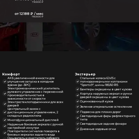
730000 ₽
от 12188 ₽ / мес
780000 ₽
Комфорт
Экстерьер
АКБ увеличенной емкости для
Стальные колеса 6Jx15 с
улучшения запуска в холодное
полноразмерными колпаками
время (до -36°C)
"Sports9", шины 185/60 R15
Электромеханический усилитель
Бамперы окрашены в цвет кузова
рулевого управления с переменной
Корпуса наружных зеркал и ручки
производительностью в
дверей окрашены в цвет кузова
зависимости от скорости
Оцинкованный кузов
Электростеклоподъемники для всех
дверей
Зеленое атермальное остекление
Центральный замок с
Подвеска для плохих дорог
дистанционным управлением, 2
складных радиоключа
Светодиодные фары рефлекторного
типа
Многофункциональный дисплей
Светодиодные задние фонари
Наружные боковые зеркала с ручной
настройкой изнутри
Дневные ходовые огни
Повторители сигналов поворота в
боковых зеркалах заднего вида
Омыватель и очиститель лобового