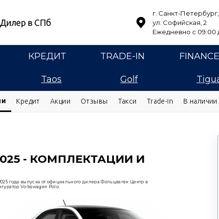
г. Санкт-Петербург,
Дилер в СПб
ул. Софийская, 2
Ежедневно с 09:00 д
КРЕДИТ
TRADE-IN
FINANC
Taos
Golf
Tigu
ии
Кредит
Акции
Отзывы
Такси
Trade-in
В наличии
2025 - КОМПЛЕКТАЦИИ И
025 года выпуска от официального дилера Фольцваген Центр в
гуратор Volkswagen Polo.