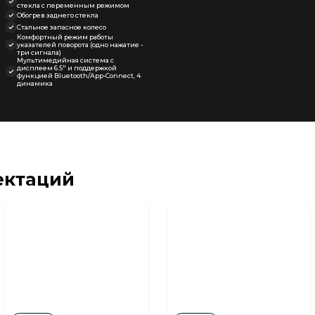
стекла с переменным режимом
Обогрев заднего стекла
Стальное запасное колесо
Комфортный режим работы
указателей поворота (одно нажатие -
три сигнала)
Мультимедийная система с
дисплеем 6.5" и поддержкой
функцией Bluetooth/App-Connect, 4
динамика
ектаций