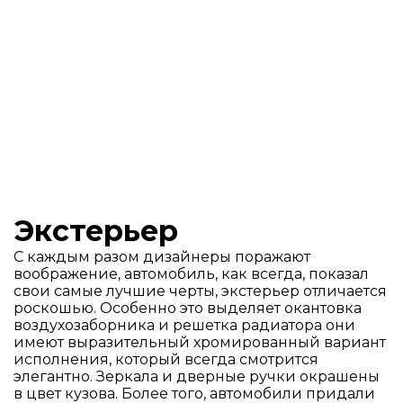
Высота
Мультимедиа
Цифровая приборная панель 10"
Навигационная система Discover Media с
Ширина
экраном 10"
Беспроводной интерфейс App-Connect
Индукционная зарядка смартфона
Колесная база
4 разъёма USB-C
Элементы экстерьера
Объем топливного бака
Легкосплавные диски Nottingham 17"
Экстерьер
Компактное запасное колесо
Объем багажного отделения
Защита моторного отсека
С каждым разом дизайнеры поражают
воображение, автомобиль, как всегда, показал
Защита от угона
свои самые лучшие черты, экстерьер отличается
Снаряженная масса
Противоугонная система с автономной
роскошью. Особенно это выделяет окантовка
сиреной, датчиками объёма и защитой от
воздухозаборника и решетка радиатора они
буксировки
имеют выразительный хромированный вариант
Иммобилайзер
Максимальная масса
исполнения, который всегда смотрится
Блокировка замков Safelock
элегантно. Зеркала и дверные ручки окрашены
в цвет кузова. Более того, автомобили придали
Динамические характеристики
Обзор