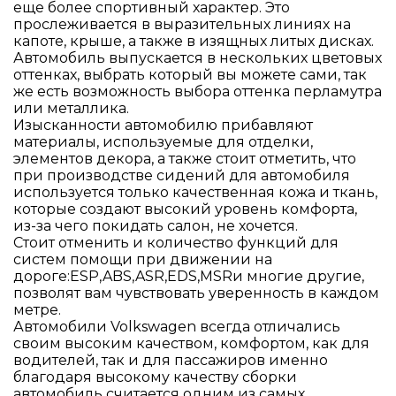
еще более спортивный характер. Это
Матричные светодиодные фары IQ.Light
прослеживается в выразительных линиях на
Система управления дальним светом Dynamic
капоте, крыше, а также в изящных литых дисках.
Разгон от 0 до 100 км/ч
Light Assist
Автомобиль выпускается в нескольких цветовых
Светодиодные задние фонари с
оттенках, выбрать который вы можете сами, так
динамическим указателем поворота
же есть возможность выбора оттенка перламутра
Автоматическое управление светом
Максимальная скорость
или металлика.
Датчик дождя
Изысканности автомобилю прибавляют
Камера заднего вида
материалы, используемые для отделки,
Расход топлива
элементов декора, а также стоит отметить, что
при производстве сидений для автомобиля
Управление
используется только качественная кожа и ткань,
Система выбора режима движения
которые создают высокий уровень комфорта,
Расход топлива в городе
Электромеханический стояночный тормоз
из-за чего покидать салон, не хочется.
Ассистент движения на подъёме
Стоит отменить и количество функций для
Электромеханический усилитель рулевого
систем помощи при движении на
Подвеска
управления
дороге:ESP,ABS,ASR,EDS,MSRи многие другие,
позволят вам чувствовать уверенность в каждом
Оборудование
метре.
Клиренс
Система Start/Stop с рекуперативным
Автомобили Volkswagen всегда отличались
торможением
своим высоким качеством, комфортом, как для
Комплект инструментов и домкрат
водителей, так и для пассажиров именно
Розетка 12 В в багажном отделении
благодаря высокому качеству сборки
автомобиль считается одним из самых