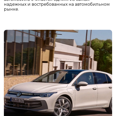
Оптика
надежных и востребованных на автомобильном
рынке.
Матричные LED-фары IQ.Light
LED-дневные ходовые огни
LED-задние фонари
Динамический автокорректор фар
Всепогодное освещение
Климат
3-зонный климат-контроль Climatronic с
антиаллергенным фильтром
Обогрев передних и задних сидений
Обогрев рулевого колеса
Обогрев форсунок омывателя