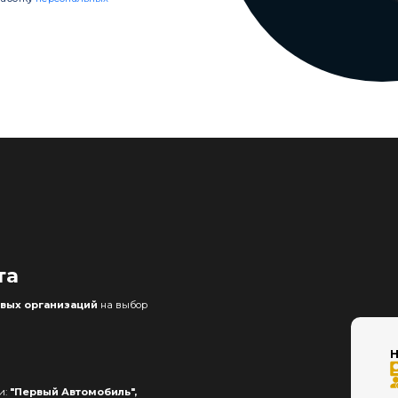
я
та
вых организаций
на выбор
Н
и:
"Первый Автомобиль",