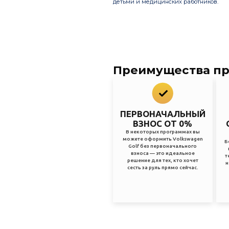
детьми и медицинских работников.
Преимущества п
ПЕРВОНАЧАЛЬНЫЙ
ВЗНОС ОТ 0%
В некоторых программах вы
можете оформить Volkswagen
Б
Golf без первоначального
взноса — это идеальное
т
решение для тех, кто хочет
н
сесть за руль прямо сейчас.