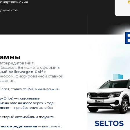
пецпредложения.
окументов
раммы
втокредитования,
 бюджет. Вы можете оформить
ый Volkswagen Golf
с
носом, фиксированной ставкой
ашения.
 7 лет, ставка от 9,5%, минимальный
sy Drive) — пониженные
ена авто на новое через 3 года;
знос»
— приобретение авто без
 старый автомобиль и получите
тного кредитования
— для семей с