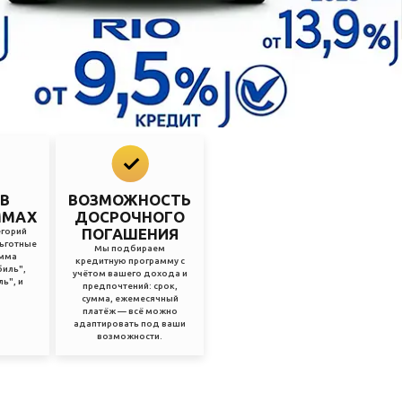
 В
ВОЗМОЖНОСТЬ
ММАХ
ДОСРОЧНОГО
ПОГАШЕНИЯ
егорий
льготные
Мы подбираем
амма
кредитную программу с
иль",
учётом вашего дохода и
ь", и
предпочтений: срок,
сумма, ежемесячный
платёж — всё можно
адаптировать под ваши
возможности.