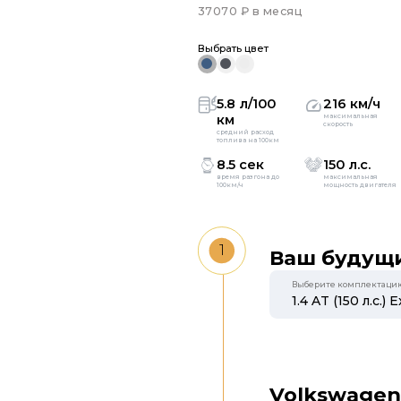
37070 ₽ в месяц
Выбрать цвет
5.8 л/100
216 км/ч
км
максимальная
скорость
средний расход
топлива на 100км
8.5 сек
150 л.с.
время разгона до
максимальная
100км/ч
мощность двигателя
1
Ваш будущи
Выберите комплектаци
Volkswagen