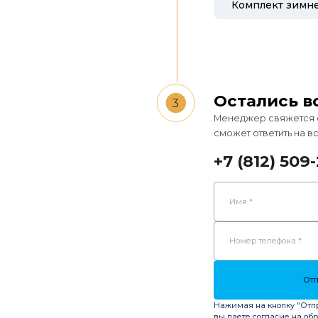
Остались в
3
Менеджер свяжется с 
сможет ответить на 
+7 (812) 509-
Данные запроса
Имя *
Номер телефона *
Отп
Нажимая на кнопку "Отп
вы даете согласие на об