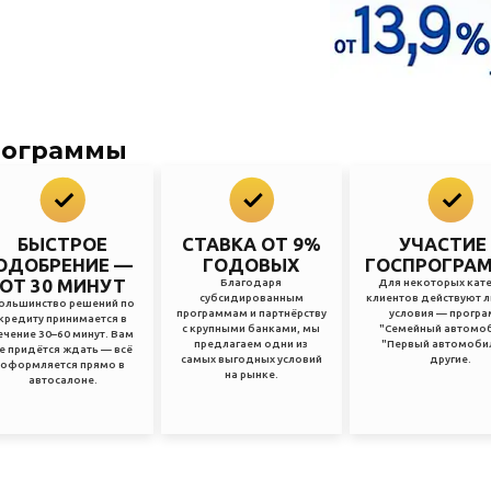
рограммы
БЫСТРОЕ
СТАВКА ОТ 9%
УЧАСТИЕ
ОДОБРЕНИЕ —
ГОДОВЫХ
ГОСПРОГРА
ОТ 30 МИНУТ
Благодаря
Для некоторых кат
субсидированным
клиентов действуют 
ольшинство решений по
программам и партнёрству
условия — прогр
кредиту принимается в
с крупными банками, мы
"Семейный автомоб
ечение 30–60 минут. Вам
предлагаем одни из
"Первый автомобил
е придётся ждать — всё
самых выгодных условий
другие.
оформляется прямо в
на рынке.
автосалоне.