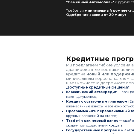
"Семейный Автомобиль"
и другие с
Требуется
минимальный комплект
д
Одобрение заявки от 20 минут
Кредитные прог
Мы предлагаем гибкие условия а
адаптированные под ваши цели и
кредит на
новый или подержанн
минимальным первоначальным вз
и возможностью досрочного пог
Доступные кредитные решения:
Классический автокредит
— срок до
пакет документов;
Кредит с остаточным платежом
(Ea
ежемесячные взносы и возможность обм
Программа «0% первоначальный в
крупных вложений на старте;
Trade-in как первый взнос
— сдайте
скидку при оформлении кредита;
Государственные программы льго