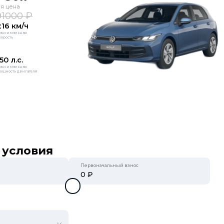
ая цена
1000 ₽
216 км/ч
аксимальная
корость
50 л.с.
аксимальная
ощность двигателя
 условия
Первоначальный взнос