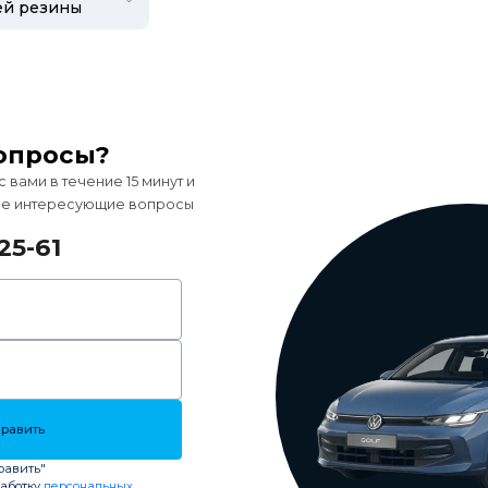
опросы?
вами в течение 15 минут и
все интересующие вопросы
25-61
равить
равить"
работку
персональных