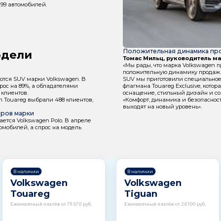
199 автомобилей.
Положительная динамика пр
одели
Томас Мильц, руководитель ма
«Мы рады, что марка Volkswagen 
положительную динамику продаж.
ются SUV марки Volkswagen. В
SUV мы приготовили специально
ос на 89%, а обладателями
флагмана Touareg Exclusive, котор
клиентов.
оснащение, стильный дизайн и со
 Touareg выбрали 488 клиентов,
«Комфорт, динамика и безопасность
выходят на новый уровень».
еров марки
ается Volkswagen Polo. В апреле
омобилей, а спрос на модель
В наличии
В наличии
Volkswagen
Volkswagen
Touareg
Tiguan
Ежемесячный платёж от 79870 руб.
Ежемесячный платёж от 28100 руб.