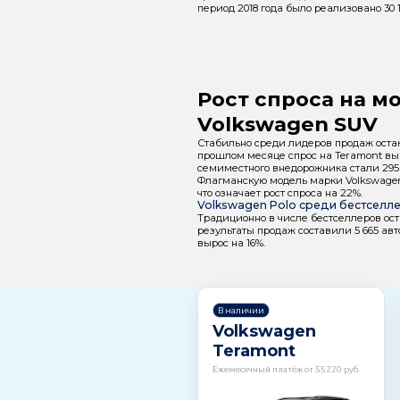
период 2018 года было реализовано 30 
Рост спроса на м
Volkswagen SUV
Стабильно среди лидеров продаж оста
прошлом месяце спрос на Teramont выр
семиместного внедорожника стали 295 
Флагманскую модель марки Volkswagen
что означает рост спроса на 22%.
Volkswagen Polo среди бестселл
Традиционно в числе бестселлеров ост
результаты продаж составили 5 665 авт
вырос на 16%.
В наличии
Volkswagen
Teramont
Ежемесячный платёж от 55220 руб.