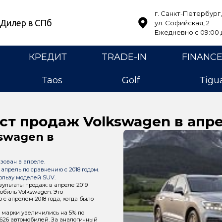
г. Санкт-Петербург,
Дилер в СПб
ул. Софийская, 2
Ежедневно с 09:00 д
КРЕДИТ
TRADE-IN
FINANC
Taos
Golf
Tigu
ст продаж Volkswagen в апр
swagen в
зован в апреле.
 апрель по сравнению с 2018 годом.
ользу моделей SUV.
ультаты продаж: в апреле 2019
обиль Volkswagen. Это
 с апрелем 2018 года, когда было
 марки увеличились на 5% по
 626 автомобилей. За аналогичный