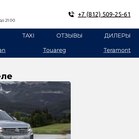
+7 (812) 509-25-61
о 21:00
E
TAXI
ОТЗЫВЫ
ДИЛЕРЫ
an
Touareg
Teramont
еле