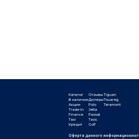
Каталог
Отзывы
Tiguan
В наличии
Дилеры
Touareg
Акции
Polo
Teramont
Trade-in
Jetta
Finance
Passat
Taxi
Taos
Кредит
Golf
Оферта данного информационног