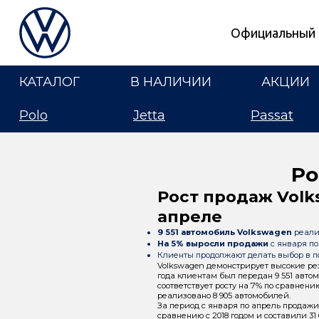
Официальный 
КАТАЛОГ
В НАЛИЧИИ
АКЦИИ
Polo
Jetta
Passat
Ро
Рост продаж Volk
апреле
9 551 автомобиль Volkswagen
реали
На 5% выросли продажи
с января по
Клиенты продолжают делать выбор в п
Volkswagen демонстрирует высокие рез
года клиентам был передан 9 551 автом
соответствует росту на 7% по сравнению
реализовано 8 905 автомобилей.
За период с января по апрель продажи
сравнению с 2018 годом и составили 31