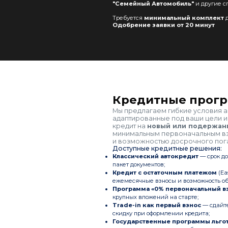
"Семейный Автомобиль"
и другие с
Требуется
минимальный комплект
д
Одобрение заявки от 20 минут
Кредитные прог
Мы предлагаем гибкие условия а
адаптированные под ваши цели и
кредит на
новый или подержан
минимальным первоначальным вз
и возможностью досрочного пог
Доступные кредитные решения:
Классический автокредит
— срок до
пакет документов;
Кредит с остаточным платежом
(Ea
ежемесячные взносы и возможность обм
Программа «0% первоначальный в
крупных вложений на старте;
Trade-in как первый взнос
— сдайте
скидку при оформлении кредита;
Государственные программы льго