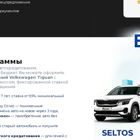
пецпредложения.
окументов
раммы
втокредитования,
 бюджет. Вы можете оформить
ный Volkswagen Tiguan
с
носом, фиксированной ставкой
ашения.
 7 лет, ставка от 9,5%, минимальный
sy Drive) — пониженные
ена авто на новое через 3 года;
знос»
— приобретение авто без
 старый автомобиль и получите
тного кредитования
— для семей с