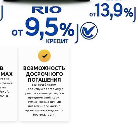
 В
ВОЗМОЖНОСТЬ
ММАХ
ДОСРОЧНОГО
ПОГАШЕНИЯ
егорий
льготные
Мы подбираем
амма
кредитную программу с
иль",
учётом вашего дохода и
ь", и
предпочтений: срок,
сумма, ежемесячный
платёж — всё можно
адаптировать под ваши
возможности.