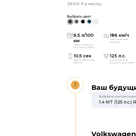
28100 ₽ в месяц
Выбрать цвет
6.5 л/100
186 км/ч
км
максимальная
скорость
средний расход
топлива на 100км
10.5 сек
125 л.с.
время разгона до
максимальная
100км/ч
мощность двигателя
1
Ваш будущи
Выберите комплектаци
Volkswagen