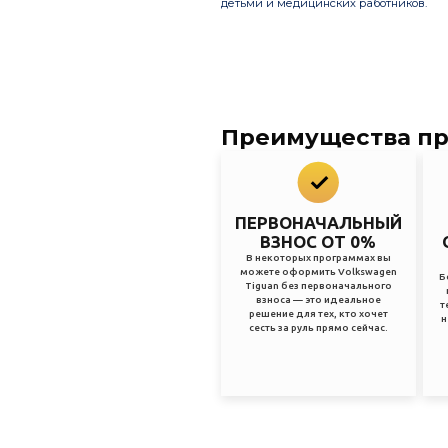
детьми и медицинских работников.
Преимущества п
ПЕРВОНАЧАЛЬНЫЙ
ВЗНОС ОТ 0%
В некоторых программах вы
можете оформить Volkswagen
Б
Tiguan без первоначального
взноса — это идеальное
т
решение для тех, кто хочет
н
сесть за руль прямо сейчас.