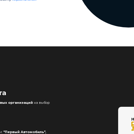
я
та
вых организаций
на выбор
Н
и:
"Первый Автомобиль",