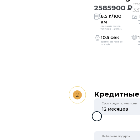
Ста
2585900 ₽
33
6.5 л/100
км
м
с
средний расход
топлива на 100км
10.5 сек
1
время разгона до
м
100км/ч
м
Кредитные
2
Срок кредита, месяцев
Выберите подарок