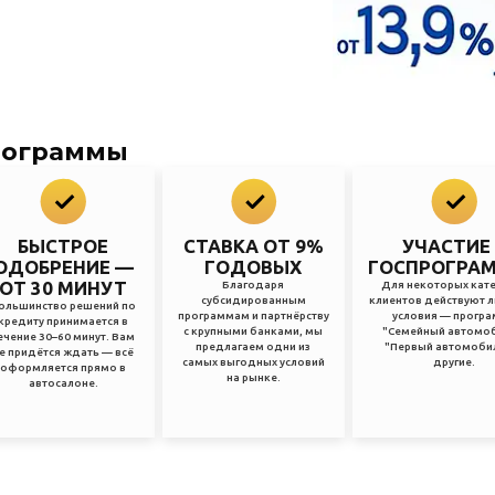
рограммы
БЫСТРОЕ
СТАВКА ОТ 9%
УЧАСТИЕ
ОДОБРЕНИЕ —
ГОДОВЫХ
ГОСПРОГРА
ОТ 30 МИНУТ
Благодаря
Для некоторых кат
субсидированным
клиентов действуют 
ольшинство решений по
программам и партнёрству
условия — прогр
кредиту принимается в
с крупными банками, мы
"Семейный автомоб
ечение 30–60 минут. Вам
предлагаем одни из
"Первый автомобил
е придётся ждать — всё
самых выгодных условий
другие.
оформляется прямо в
на рынке.
автосалоне.