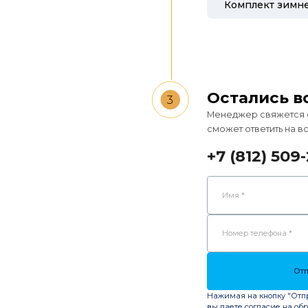
Остались в
3
Менеджер свяжется с 
сможет ответить на 
+7 (812) 509-
Данные запроса
Имя *
Номер телефона *
Отп
Нажимая на кнопку "Отп
вы даете согласие на об