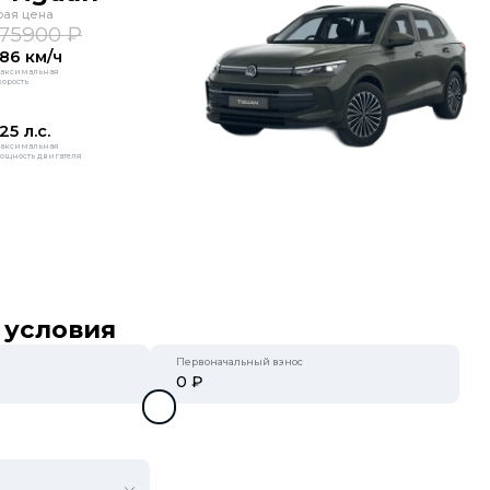
рая цена
75900 ₽
186 км/ч
аксимальная
корость
25 л.с.
аксимальная
ощность двигателя
 условия
Первоначальный взнос