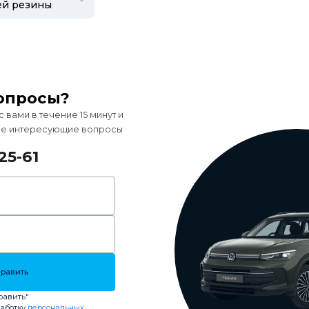
опросы?
вами в течение 15 минут и
все интересующие вопросы
25-61
равить
равить"
работку
персональных