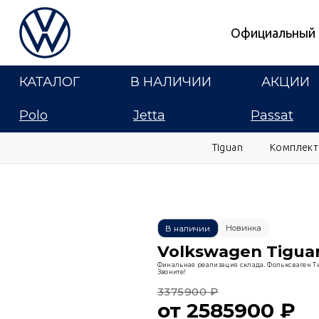
Официальный 
КАТАЛОГ
В НАЛИЧИИ
АКЦИИ
Polo
Jetta
Passat
Tiguan
Комплект
Новинка
В наличии
Volkswagen Tigua
Финальная реализация склада. Фольксваген Тиг
Звоните!
3375900 ₽
от 2585900 ₽