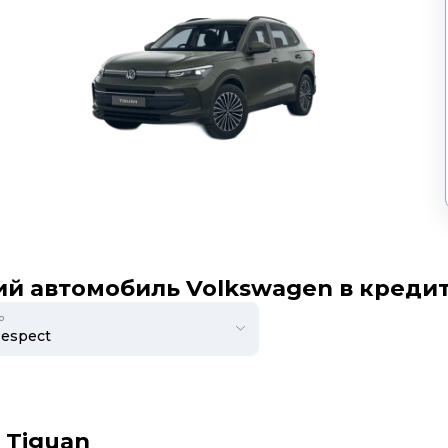
й автомобиль Volkswagen в креди
ю
 Tiguan