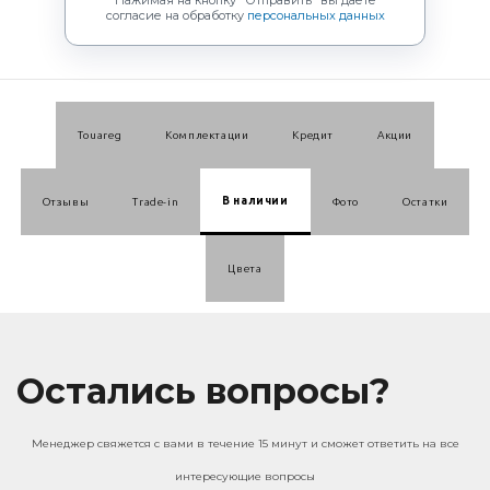
Нажимая на кнопку "Отправить"
вы даете
согласие на обработку
персональных данных
Touareg
Комплектации
Кредит
Акции
В наличии
Отзывы
Trade-in
Фото
Остатки
Цвета
Остались вопросы?
Менеджер свяжется с вами в течение 15 минут и сможет ответить на все
интересующие вопросы